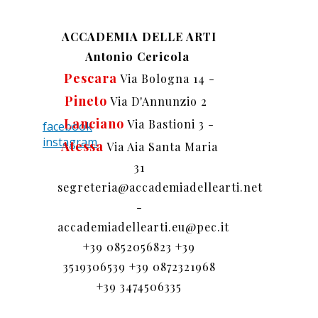
ACCADEMIA DELLE ARTI
Antonio Cericola
Pescara
Via Bologna 14
-
Pineto
Via D'Annunzio 2
Lanciano
Via Bastioni 3 -
facebook
instagram
Atessa
Via Aia Santa Maria
31
segreteria@accademiadellearti.net
-
accademiadellearti.eu@pec.it
+39 0852056823 +39
3519306539 +39 0872321968
+39 3474506335