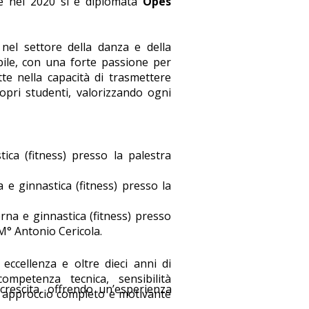
re nel 2020 si è diplomata
Opes
el settore della danza e della
ibile, con una forte passione per
tte nella capacità di trasmettere
ropri studenti, valorizzando ogni
ica (fitness) presso la palestra
a e ginnastica (fitness) presso la
rna e ginnastica (fitness) presso
 M° Antonio Cericola.
ellenza e oltre dieci anni di
ompetenza tecnica, sensibilità
rescita, offrendo un’esperienza
un approccio completo e motivante