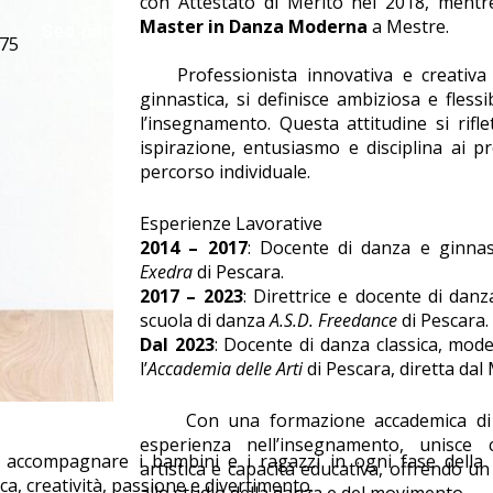
con Attestato di Merito nel 2018, ment
Master in Danza Moderna
a Mestre.
Sed porttitor lectus nibh. Vivamus magna justo.
375
Professionista innovativa e creativa n
ginnastica, si definisce ambiziosa e fless
l’insegnamento. Questa attitudine si rifle
ispirazione, entusiasmo e disciplina ai p
percorso individuale.
Esperienze Lavorative
2014 – 2017
: Docente di danza e ginnast
Exedra
di Pescara.
2017 – 2023
: Direttrice e docente di danz
scuola di danza
A.S.D. Freedance
di Pescara.
Dal 2023
: Docente di danza classica, mode
l’
Accademia delle Arti
di Pescara, diretta dal
Con una formazione accademica di ecc
esperienza nell’insegnamento, unisce c
accompagnare i bambini e i ragazzi in ogni fase della c
artistica e capacità educativa, offrendo 
a, creatività, passione e divertimento.