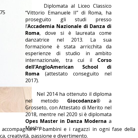
magna justo.
Diplomata al Liceo Classico
375
“Vittorio Emanuele II” di Roma, ha
proseguito gli studi presso
l’
Accademia Nazionale di Danza di
Roma
, dove si è laureata come
danzatrice nel 2013. La sua
formazione è stata arricchita da
esperienze di studio in ambito
internazionale, tra cui il
Corso
dell’AngloAmerican School di
Roma
(attestato conseguito nel
2017).
Nel 2014 ha ottenuto il diploma
nel metodo
Giocodanza®
a
Grosseto, con Attestato di Merito nel
2018, mentre nel 2020 si è diplomata
Opes Master in Danza Moderna
a
Mestre.
accompagnare i bambini e i ragazzi in ogni fase della c
a, creatività, passione e divertimento.