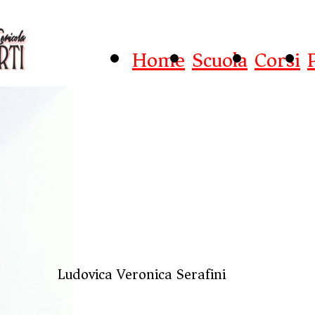
Home
Scuola
Corsi
ABOUT US
Ludovica Veronica Serafini
Sed porttitor lectus nibh. Vivamus